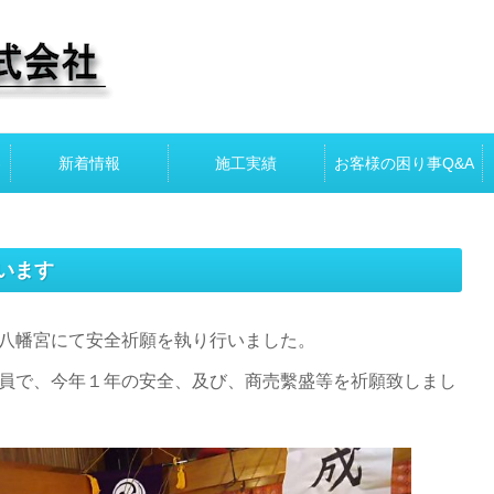
容
新着情報
施工実績
お客様の困り事Q&A
います
八幡宮にて安全祈願を執り行いました。
員で、今年１年の安全、及び、商売繫盛等を祈願致しまし